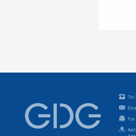
Tel
Ema
Fax
Ad